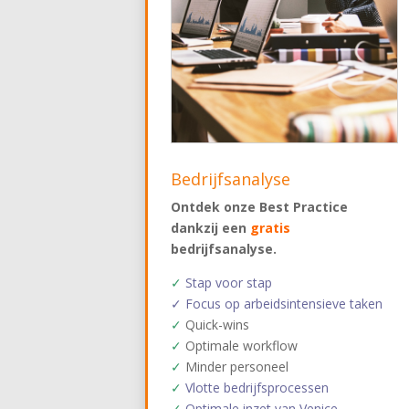
Bedrijfsanalyse
Ontdek onze Best Practice
dankzij een
gratis
bedrijfsanalyse.
✓
Stap voor stap
✓ Focus op arbeidsintensieve taken
✓
Quick-wins
✓
Optimale workflow
✓
Minder personeel
✓
Vlotte bedrijfsprocessen
✓
Optimale inzet van Venice