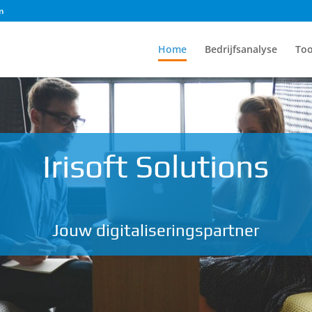
m
Home
Bedrijfsanalyse
Too
Irisoft Solutions
Jouw digitaliseringspartner