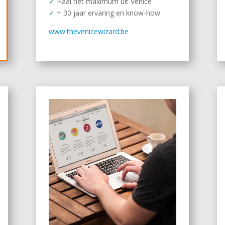
✓
Haal het maximum uit Venice
✓
+ 30 jaar ervaring en know-how
www.thevenicewizard.be