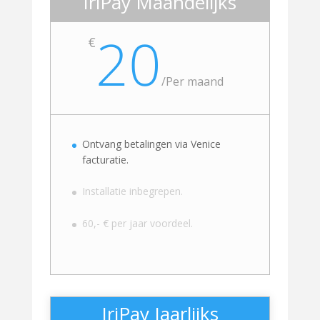
IriPay Maandelijks
20
€
/
Per maand
Ontvang betalingen via Venice
facturatie.
Installatie inbegrepen.
60,- € per jaar voordeel.
IriPay Jaarlijks