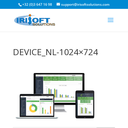
+32 (0)3 647 16 98
support@irisoftsolutions.com
DEVICE_NL-1024×724